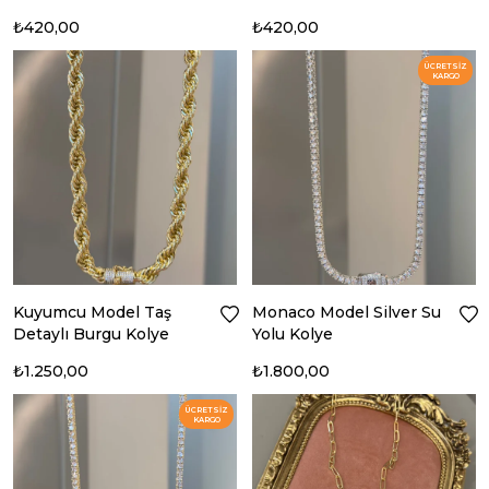
₺420,00
₺420,00
ÜCRETSIZ
KARGO
Kuyumcu Model Taş
Monaco Model Silver Su
Detaylı Burgu Kolye
Yolu Kolye
₺1.250,00
₺1.800,00
ÜCRETSIZ
KARGO