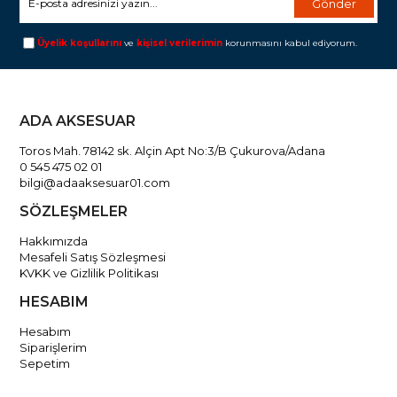
Gönder
Üyelik koşullarını
ve
kişisel verilerimin
korunmasını kabul ediyorum.
ADA AKSESUAR
Toros Mah. 78142 sk. Alçin Apt No:3/B Çukurova/Adana
0 545 475 02 01
bilgi@adaaksesuar01.com
SÖZLEŞMELER
Hakkımızda
Mesafeli Satış Sözleşmesi
KVKK ve Gizlilik Politikası
HESABIM
Hesabım
Siparişlerim
Sepetim