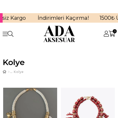
1500₺ Üzerine Ücretsiz Kargo
İndirimler
0
Kolye
Kolye