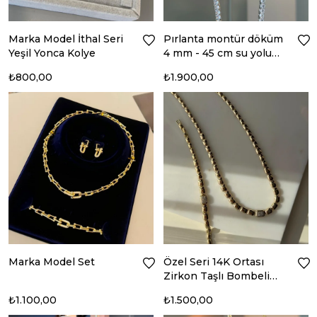
Marka Model İthal Seri
Pırlanta montür döküm
Yeşil Yonca Kolye
4 mm - 45 cm su yolu
kolye
₺800,00
₺1.900,00
Marka Model Set
Özel Seri 14K Ortası
Zirkon Taşlı Bombeli
Plaka Kolye-Bileklik
₺1.100,00
₺1.500,00