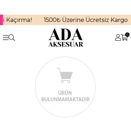
i Kaçırma!
1500₺ Üzerine Ücretsiz Kargo
0