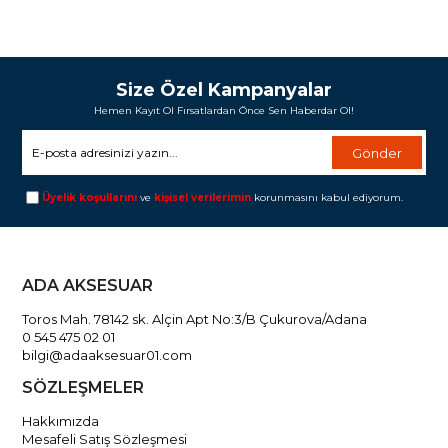
Size Özel Kampanyalar
Hemen Kayıt Ol Fırsatlardan Önce Sen Haberdar Ol!
Gönder
Üyelik koşullarını
ve
kişisel verilerimin
korunmasını kabul ediyorum.
ADA AKSESUAR
Toros Mah. 78142 sk. Alçin Apt No:3/B Çukurova/Adana
0 545 475 02 01
bilgi@adaaksesuar01.com
SÖZLEŞMELER
Hakkımızda
Mesafeli Satış Sözleşmesi